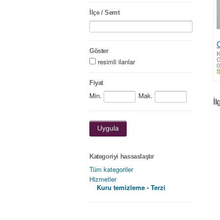
İlçe / Semt
Göster
K
resimli ilanlar
0
S
Fiyat
Min.
Mak.
İl
Uygula
Kategoriyi hassaslaştır
Tüm kategoriler
Hizmetler
Kuru temizleme - Terzi