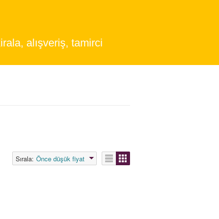
irala, alışveriş, tamirci
Sırala:
Önce düşük fiyat