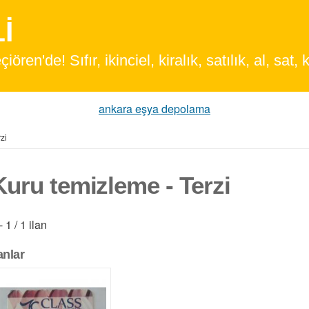
en'de! Sıfır, ikinciel, kiralık, satılık, al, sat, k
ankara eşya depolama
zi
Kuru temizleme - Terzi
- 1 / 1 ilan
lanlar