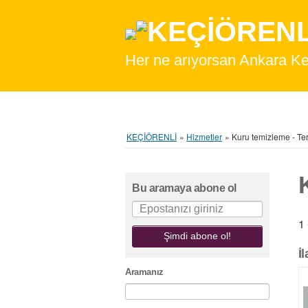
Her ne arıyorsan Ankara Keçiör
KEÇİÖRENLİ
»
Hizmetler
»
Kuru temizleme - Ter
Bu aramaya abone ol
1 
Şimdi abone ol!
İ
Aramanız