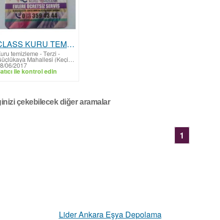
CLASS KURU TEMİZLEME, KEÇİÖREN KIZLARPINARI ADESE AVM
uru temizleme - Terzi
-
Güçlükaya Mahallesi (Keçiören)
8/06/2017
atıcı ile kontrol edin
ginizi çekebilecek diğer aramalar
1
Lider Ankara Eşya Depolama