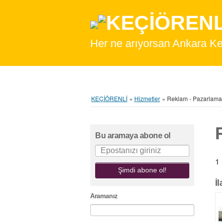
Her ne arıyorsan Ankara Keçiör
KEÇİÖRENLİ
»
Hizmetler
»
Reklam - Pazarlama
Bu aramaya abone ol
1 
Şimdi abone ol!
İ
Aramanız