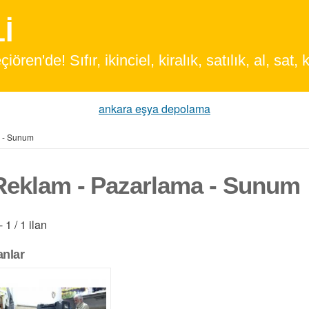
en'de! Sıfır, ikinciel, kiralık, satılık, al, sat, k
ankara eşya depolama
 - Sunum
Reklam - Pazarlama - Sunum
- 1 / 1 ilan
lanlar