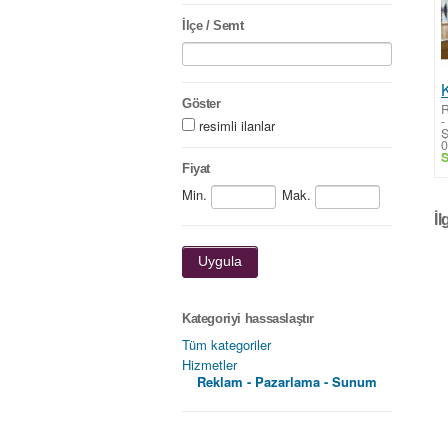
İlçe / Semt
Göster
R
-
resimli ilanlar
Ş
0
S
Fiyat
Min.
Mak.
İl
Uygula
Kategoriyi hassaslaştır
Tüm kategoriler
Hizmetler
Reklam - Pazarlama - Sunum