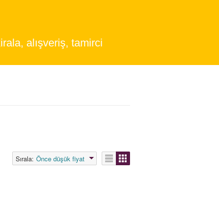
irala, alışveriş, tamirci
Sırala:
Önce düşük fiyat