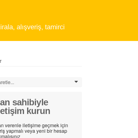
irala, alışveriş, tamirci
T
retle...
0
lan sahibiyle
letişim kurun
an verenle iletişime geçmek için
iriş yapmalı veya yeni bir hesap
çmalısınız