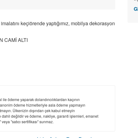
Gi
e imalatını keçiörende yaptığımız, mobilya dekorasyon
 CAMİ ALTI
 ile ödeme yaparak dolandırıcılıklardan kaçının
 anonim ödeme hizmetleriyle asla ödeme yapmayın
atmayın. Ülkenizin dışından çek kabul etmeyin
 dahil değildir ve ödeme, nakliye, garanti işlemleri, emanet
 veya "satıcı sertifikası" sunmaz.