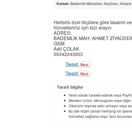
Konum
: Bademlik Mahallesi, Keçiören, Ankara
Hertürlü özel ölçülere göre tasarım v
hizmetleriniz için bizi arayın.
ADRES:
BADEMLİK MAH. AHMET ZİYAÜDDİN
GSM:
Adil ÇOLAK
05342243003
Tweet
Tweet
Yararlı bilgiler
Yerel olarak hareket ederek veya PayPal
Western Union, Moneygram veya diğer
Ülkenizin dışında satın almayın veya s
Bu site hiçbir zaman herhangi bir işleme
hizmetleri sağlama veya "alıcı koruması"