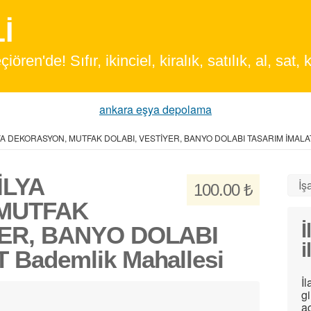
en'de! Sıfır, ikinciel, kiralık, satılık, al, sat, k
ankara eşya depolama
A DEKORASYON, MUTFAK DOLABI, VESTİYER, BANYO DOLABI TASARIM İMALA
İLYA
İşa
100.00 ₺
MUTFAK
İ
YER, BANYO DOLABI
i
 Bademlik Mahallesi
İl
g
a