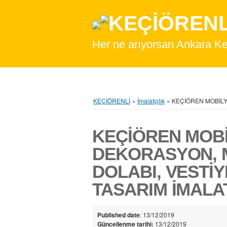
Her ne arıyorsan Ankara Keçiör
KEÇİÖRENLİ
»
İmalatçılık
»
KEÇİÖREN MOBİLY
KEÇİÖREN MOB
DEKORASYON, 
DOLABI, VESTİ
TASARIM İMALAT
Published date
: 13/12/2019
Güncellenme tarihi:
13/12/2019