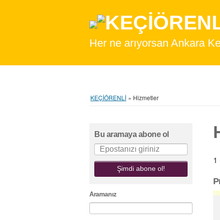
Her ne arıyorsan Ankara Keçiör
KEÇİÖRENLİ
»
Hizmetler
Bu aramaya abone ol
1 
Şimdi abone ol!
P
Aramanız