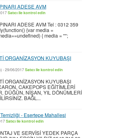
PINARI ADESE AVM
2017
Satıcı ile kontrol edin
NARI ADESE AVM Tel : 0312 359
function() {var media =
f(media==undefined) { media = "";
RTİ ORGANİZASYON KUYUBAŞI
n)
-
29/06/2017
Satıcı ile kontrol edin
RTİ ORGANİZASYON KUYUBAŞI
CARON, CAKEPOPS EĞİTİMLERİ
 DÜĞÜN, NİŞAN, YIL DÖNÜMLERİ
İRSİNİZ. BAĞL...
Temizliği - Esertepe Mahallesi
017
Satıcı ile kontrol edin
MONTAJ VE SERVİSİ YEDEK PARÇA