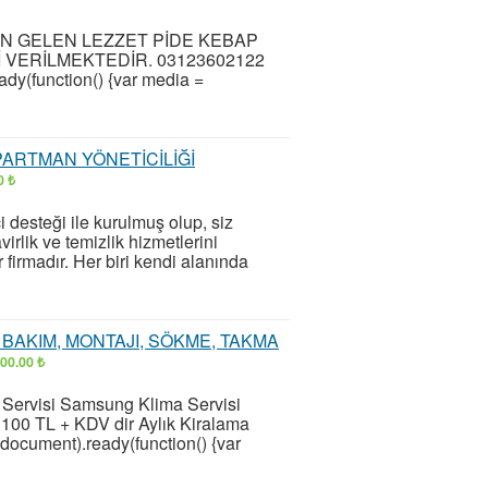
EN GELEN LEZZET PİDE KEBAP
İ VERİLMEKTEDİR. 03123602122
y(function() {var media =
ARTMAN YÖNETİCİLİĞİ
0 ₺
desteği ile kurulmuş olup, siz
irlik ve temizlik hizmetlerini
firmadır. Her biri kendi alanında
, BAKIM, MONTAJI, SÖKME, TAKMA
00.00 ₺
a Servisi Samsung Klima Servisi
0 TL + KDV dir Aylık Kiralama
ocument).ready(function() {var