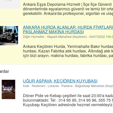
Ankara Eşya Depolama Hizmeti | İlçe İlçe Güvenli
dönemlerinde eşyalarımızı güvenli ve temiz bir o
gerekebilir. Ankara'da profesyonel, sigortalı ve ul
ANKARA HURDA ALANLAR, HURDA FİYATLARI
PASLANMAZ MAKİNA HURDASI
Diğer Hizmetler
-
Atapark Mahallesi (Keçiören)
-
04/07/2022
100.
Ankara Keçiören Hurda, Yenimahalle Bakır hurdası,
hurdası, Kazan Fabrika atık hurdası, Altındağ atı
için bizi arayın. makina hurdası, fabrika hurdası, 
lanlar
UĞUR ASPAVA, KEÇİÖREN KUYUBAŞI
Kafe - Restorant - Lokanta - Pastane
-
Bağlarbaşı Mahallesi (Keçi
Döner Pide ve Kebap çeşitleri ile saat 23:00'a kad
bulunmaktadır. Tel : 314 95 95, 314 95 96, 355 75 
Kuyubaşı Keçiören adresinde hezmet vermekteyiz.