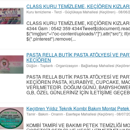
CLASS KURU TEMİZLEME, KEÇİÖREN KIZLAR
Kuru temizleme - Terzi
-
Güçlükaya Mahallesi (Keçiören)
-
08/06/
CLASS KURU TEMİZLEME, KEÇİÖREN KIZLARPI
4344 Gsm : 0542 359 4344Tweet$(document).ready(
$("img[src*=\"oc-content/uploads/\"]").attr("src"); i
$(".pinterest").remove(...
PASTA RELLA BUTİK PASTA ATÖLYESİ VE PA
KEÇİÖREN
Düğün - Toplantı - Organizasyon
-
Bağlarbaşı Mahallesi (Keçiöre
PASTA RELLA BUTİK PASTA ATÖLYESİ VE PA
KEÇİÖREN PASTA, KURABİYE, CUPCAKE, MA
VERİLMETEDİR. DOĞUM GÜNÜ, BABYSHOWER,
G,B, ÖZEL GÜNLERİNİZ İÇİN İLETİŞİME GEÇEBİL
Keçiören Yıldız Teknik Kombi Bakım Montaj Petek 
Tamir - Bakım - Onarım
-
Esertepe Mahallesi (Keçiören)
-
08/07/2
KOMBİ TAMİRİ VE BAKIMI PETEK TEMİZLİĞİ 