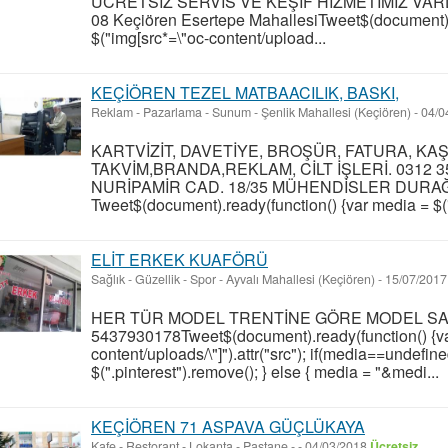
ÜCRETSİZ SERVİS VE KEŞİF HİZMETİMİZ VARDI
08 Keçiören Esertepe MahallesiTweet$(document).r
$("img[src*=\"oc-content/upload...
KEÇİÖREN TEZEL MATBAACILIK, BASKI,
Reklam - Pazarlama - Sunum
-
Şenlik Mahallesi (Keçiören)
-
04/0
KARTVİZİT, DAVETİYE, BROŞÜR, FATURA, KA
TAKVİM,BRANDA,REKLAM, CİLT İŞLERİ. 0312 356
NURİPAMİR CAD. 18/35 MÜHENDİSLER DURA
Tweet$(document).ready(function() {var media = $("i
ELİT ERKEK KUAFÖRÜ
Sağlık - Güzellik - Spor
-
Ayvalı Mahallesi (Keçiören)
-
15/07/201
HER TÜR MODEL TRENTİNE GÖRE MODEL SAÇ K
5437930178Tweet$(document).ready(function() {var
content/uploads/\"]").attr("src"); if(media==undefine
$(".pinterest").remove(); } else { media = "&medi...
KEÇİÖREN 71 ASPAVA GÜÇLÜKAYA
Kafe - Restorant - Lokanta - Pastane
-
-
04/03/2018
Ücretsiz