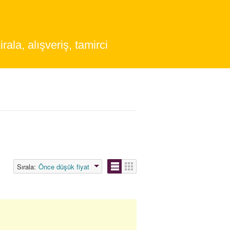
irala, alışveriş, tamirci
Sırala:
Önce düşük fiyat