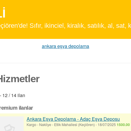
en'de! Sıfır, ikinciel, kiralık, satılık, al, sat, k
ankara eşya depolama
Hizmetler
- 12 / 14 ilan
remium ilanlar
Ankara Eşya Depolama - Adaç Eşya Deposu
Kargo - Nakliye
-
Etlik Mahallesi (Keçiören)
-
18/07/2025
1500.00