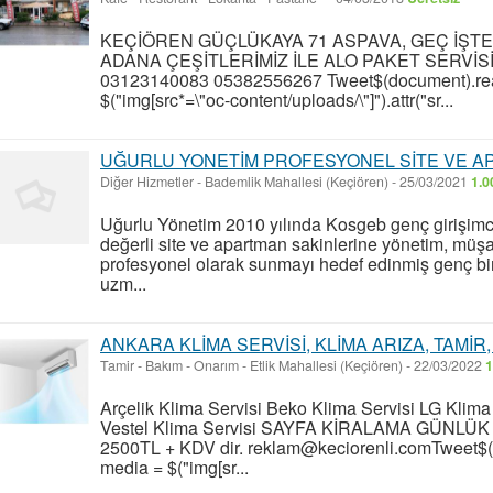
KEÇİÖREN GÜÇLÜKAYA 71 ASPAVA, GEÇ İŞT
ADANA ÇEŞİTLERİMİZ İLE ALO PAKET SERVİS
03123140083 05382556267 Tweet$(document).read
$("img[src*=\"oc-content/uploads/\"]").attr("sr...
UĞURLU YONETİM PROFESYONEL SİTE VE AP
Diğer Hizmetler
-
Bademlik Mahallesi (Keçiören)
-
25/03/2021
1.0
Uğurlu Yönetim 2010 yılında Kosgeb genç girişimci 
değerli site ve apartman sakinlerine yönetim, müşav
profesyonel olarak sunmayı hedef edinmiş genç bir 
uzm...
ANKARA KLİMA SERVİSİ, KLİMA ARIZA, TAMİR
Tamir - Bakım - Onarım
-
Etlik Mahallesi (Keçiören)
-
22/03/2022
1
Arçelik Klima Servisi Beko Klima Servisi LG Klim
Vestel Klima Servisi SAYFA KİRALAMA GÜNLÜK 10
2500TL + KDV dir. reklam@keciorenli.comTweet$(d
media = $("img[sr...