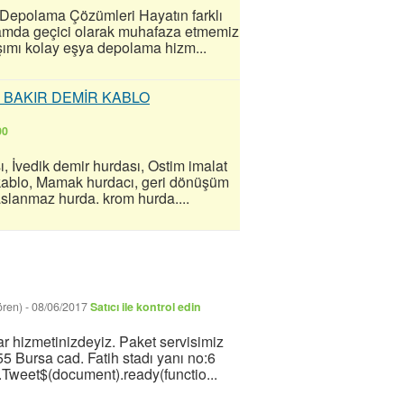
 Depolama Çözümleri Hayatın farklı
rtamda geçici olarak muhafaza etmemiz
aşımı kolay eşya depolama hizm...
 BAKIR DEMİR KABLO
00
 İvedik demir hurdası, Ostim imalat
k kablo, Mamak hurdacı, geri dönüşüm
paslanmaz hurda. krom hurda....
ören)
-
08/06/2017
Satıcı ile kontrol edin
ar hizmetinizdeyiz. Paket servisimiz
55 Bursa cad. Fatih stadı yanı no:6
Tweet$(document).ready(functio...