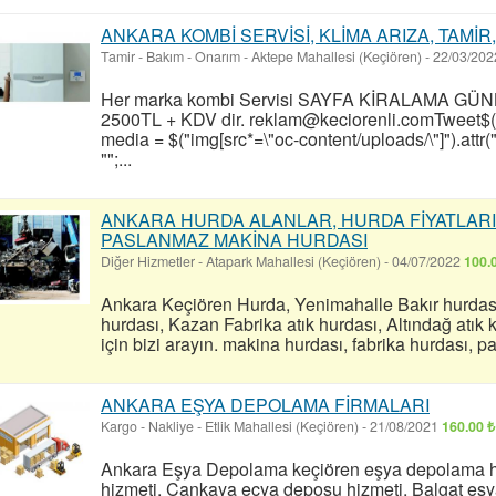
ANKARA KOMBİ SERVİSİ, KLİMA ARIZA, TAMİR
Tamir - Bakım - Onarım
-
Aktepe Mahallesi (Keçiören)
-
22/03/20
Her marka kombi Servisi SAYFA KİRALAMA GÜNLÜ
2500TL + KDV dir. reklam@keciorenli.comTweet$(d
media = $("img[src*=\"oc-content/uploads/\"]").attr
"";...
ANKARA HURDA ALANLAR, HURDA FİYATLARI
PASLANMAZ MAKİNA HURDASI
Diğer Hizmetler
-
Atapark Mahallesi (Keçiören)
-
04/07/2022
100.
Ankara Keçiören Hurda, Yenimahalle Bakır hurdası,
hurdası, Kazan Fabrika atık hurdası, Altındağ atı
için bizi arayın. makina hurdası, fabrika hurdası, 
ANKARA EŞYA DEPOLAMA FİRMALARI
Kargo - Nakliye
-
Etlik Mahallesi (Keçiören)
-
21/08/2021
160.00 ₺
Ankara Eşya Depolama keçiören eşya depolama hi
hizmeti, Çankaya eçya deposu hizmeti, Balgat eş