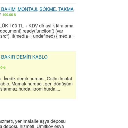
, BAKIM, MONTAJI, SÖKME, TAKMA
22
100.00 ₺
K 100 TL + KDV dir aylık kiralama
ocument).ready(function() {var
("src"); if(media==undefined) { media =
 BAKIR DEMİR KABLO
00 ₺
 İvedik demir hurdası, Ostim imalat
k kablo, Mamak hurdacı, geri dönüşüm
paslanmaz hurda. krom hurda....
zmeti, yenimalalle eşya deposu
ya deposu hizmeti, Ümitköy eşya