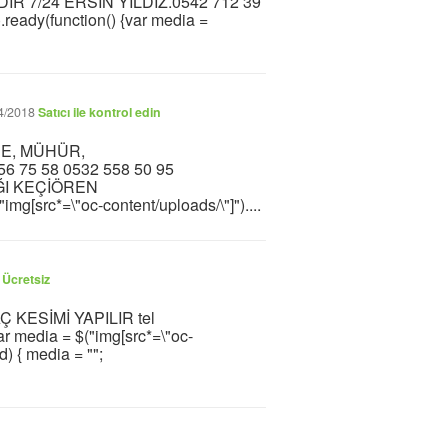
R 7/24 ERSİN YILDIZ.0542 712 39
eady(function() {var media =
4/2018
Satıcı ile kontrol edin
ŞE, MÜHÜR,
 75 58 0532 558 50 95
ĞI KEÇİÖREN
mg[src*=\"oc-content/uploads/\"]")....
7
Ücretsiz
ESİMİ YAPILIR tel
 media = $("img[src*=\"oc-
d) { media = "";