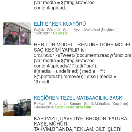
{var media = $("img[src*=\"oc-
content/upload...
ELİT ERKEK KUAFÖRÜ
Sağlık - Güzellik - Spor
-
Ayvalı Mahallesi (Keçiören)
-
15/07/2017
Ücretsiz
HER TÜR MODEL TRENTİNE GÖRE MODEL
SAÇ KESİMİ YAPILIR tel
5437930178Tweet$(document).ready(function(
{var media = $("img[src*=\"oc-
content/uploads/\"]").attr("src");
if(media==undefined) { media = "";
$(".pinterest").remove(); } else { media =
"&medi...
KEÇİÖREN TEZEL MATBAACILIK, BASKI,
Reklam - Pazarlama - Sunum
-
Şenlik Mahallesi (Keçiören)
-
04/04/2018
Satıcı ile kontrol edin
KARTVİZİT, DAVETİYE, BROŞÜR, FATURA,
KAŞE, MÜHÜR,
TAKVİM,BRANDA,REKLAM, CİLT İŞLERİ.