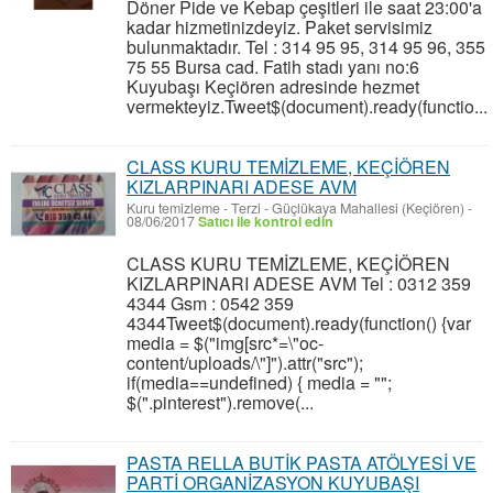
Döner Pide ve Kebap çeşitleri ile saat 23:00'a
kadar hizmetinizdeyiz. Paket servisimiz
bulunmaktadır. Tel : 314 95 95, 314 95 96, 355
75 55 Bursa cad. Fatih stadı yanı no:6
Kuyubaşı Keçiören adresinde hezmet
vermekteyiz.Tweet$(document).ready(functio...
CLASS KURU TEMİZLEME, KEÇİÖREN
KIZLARPINARI ADESE AVM
Kuru temizleme - Terzi
-
Güçlükaya Mahallesi (Keçiören)
-
08/06/2017
Satıcı ile kontrol edin
CLASS KURU TEMİZLEME, KEÇİÖREN
KIZLARPINARI ADESE AVM Tel : 0312 359
4344 Gsm : 0542 359
4344Tweet$(document).ready(function() {var
media = $("img[src*=\"oc-
content/uploads/\"]").attr("src");
if(media==undefined) { media = "";
$(".pinterest").remove(...
PASTA RELLA BUTİK PASTA ATÖLYESİ VE
PARTİ ORGANİZASYON KUYUBAŞI