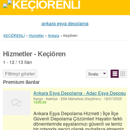
ankara eşya depolama
KEÇİÖRENLİ
»
Hizmetler
»
Ankara
»
Keçiören
Hizmetler - Keçiören
1 - 12 / 13 ilan
Filtreyi göster
Sırala:
Premium ilanlar
Ankara Eşya Depolama - Adaç Eşya Deposu
Kargo - Nakliye
-
Etlik Mahallesi (Keçiören)
-
18/07/2025
1500.00
Ankara Eşya Depolama Hizmeti | İlçe İlçe
Güvenli Depolama Çözümleri Hayatın farklı
dönemlerinde eşyalarımızı güvenli ve temiz
bir ortamda geçici olarak muhafaza etmemiz