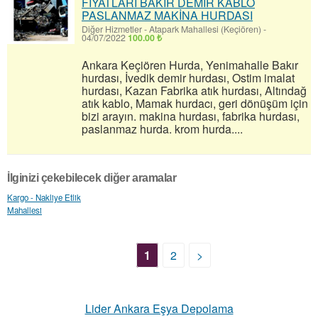
FİYATLARI BAKIR DEMİR KABLO
PASLANMAZ MAKİNA HURDASI
Diğer Hizmetler
-
Atapark Mahallesi (Keçiören)
-
04/07/2022
100.00 ₺
Ankara Keçiören Hurda, Yenimahalle Bakır
hurdası, İvedik demir hurdası, Ostim imalat
hurdası, Kazan Fabrika atık hurdası, Altındağ
atık kablo, Mamak hurdacı, geri dönüşüm için
bizi arayın. makina hurdası, fabrika hurdası,
paslanmaz hurda. krom hurda....
İlginizi çekebilecek diğer aramalar
Kargo - Nakliye Etlik
Mahallesi
1
2
>
Lider Ankara Eşya Depolama