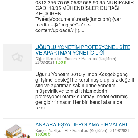
0312 356 75 58 0532 558 50 95 NURİPAMİR
CAD. 18/35 MÜHENDİSLER DURAĞI
KEÇİÖREN
Tweet$(document).ready(function() {var
media = $("img[src*=\"oc-
content/uploads/\"]")....
UĞURLU YONETİM PROFESYONEL SİTE
VE APARTMAN YÖNETİCİLİĞİ
Diğer Hizmetler
-
Bademlik Mahallesi (Keçiören)
-
25/03/2021
1.00 ₺
Uğurlu Yönetim 2010 yılında Kosgeb genç
girişimci desteği ile kurulmuş olup, siz değerli
site ve apartman sakinlerine yönetim,
müşavirlik ve temizlik hizmetlerini
profesyonel olarak sunmayı hedef edinmiş
genç bir firmadır. Her biri kendi alanında
uzm...
ANKARA EŞYA DEPOLAMA FİRMALARI
Kargo - Nakliye
-
Etlik Mahallesi (Keçiören)
-
21/08/2021
160.00 ₺