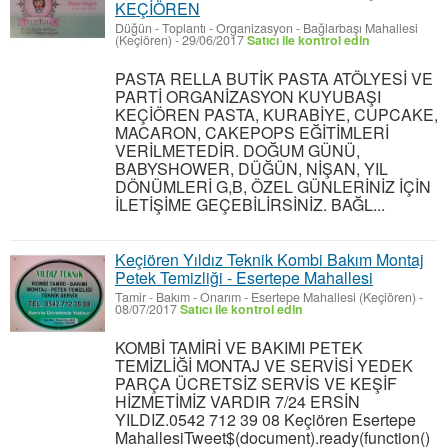
KEÇİÖREN
Düğün - Toplantı - Organizasyon
-
Bağlarbaşı Mahallesi
(Keçiören)
-
29/06/2017
Satıcı ile kontrol edin
PASTA RELLA BUTİK PASTA ATÖLYESİ VE
PARTİ ORGANİZASYON KUYUBAŞI
KEÇİÖREN PASTA, KURABİYE, CUPCAKE,
MACARON, CAKEPOPS EĞİTİMLERİ
VERİLMETEDİR. DOĞUM GÜNÜ,
BABYSHOWER, DÜĞÜN, NİŞAN, YIL
DÖNÜMLERİ G,B, ÖZEL GÜNLERİNİZ İÇİN
İLETİŞİME GEÇEBİLİRSİNİZ. BAĞL...
Keçiören Yıldız Teknik Kombi Bakım Montaj
Petek Temizliği - Esertepe Mahallesi
Tamir - Bakım - Onarım
-
Esertepe Mahallesi (Keçiören)
-
08/07/2017
Satıcı ile kontrol edin
KOMBİ TAMİRİ VE BAKIMI PETEK
TEMİZLİĞİ MONTAJ VE SERVİSİ YEDEK
PARÇA ÜCRETSİZ SERVİS VE KEŞİF
HİZMETİMİZ VARDIR 7/24 ERSİN
YILDIZ.0542 712 39 08 Keçiören Esertepe
MahallesiTweet$(document).ready(function()