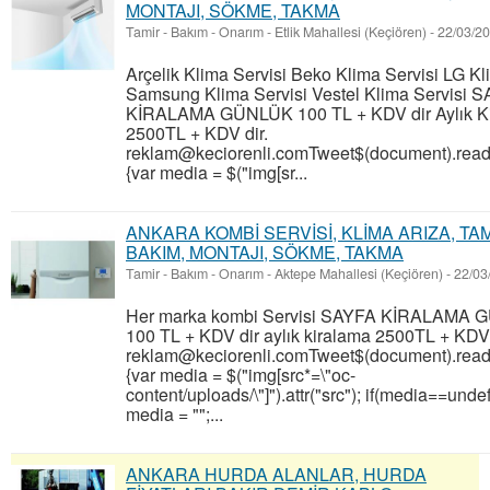
MONTAJI, SÖKME, TAKMA
Tamir - Bakım - Onarım
-
Etlik Mahallesi (Keçiören)
-
22/03/2
Arçelik Klima Servisi Beko Klima Servisi LG Kl
Samsung Klima Servisi Vestel Klima Servisi 
KİRALAMA GÜNLÜK 100 TL + KDV dir Aylık K
2500TL + KDV dir.
reklam@keciorenli.comTweet$(document).ready
{var media = $("img[sr...
ANKARA KOMBİ SERVİSİ, KLİMA ARIZA, TAM
BAKIM, MONTAJI, SÖKME, TAKMA
Tamir - Bakım - Onarım
-
Aktepe Mahallesi (Keçiören)
-
22/03
Her marka kombi Servisi SAYFA KİRALAMA
100 TL + KDV dir aylık kiralama 2500TL + KDV 
reklam@keciorenli.comTweet$(document).ready
{var media = $("img[src*=\"oc-
content/uploads/\"]").attr("src"); if(media==undef
media = "";...
ANKARA HURDA ALANLAR, HURDA