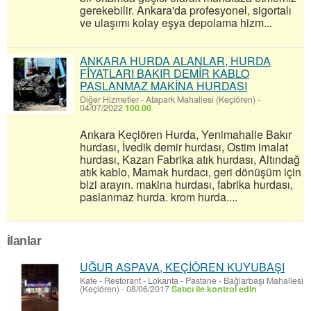
gerekebilir. Ankara'da profesyonel, sigortalı
ve ulaşımı kolay eşya depolama hizm...
ANKARA HURDA ALANLAR, HURDA
FİYATLARI BAKIR DEMİR KABLO
PASLANMAZ MAKİNA HURDASI
Diğer Hizmetler
-
Atapark Mahallesi (Keçiören)
-
04/07/2022
100.00
Ankara Keçiören Hurda, Yenimahalle Bakır
hurdası, İvedik demir hurdası, Ostim imalat
hurdası, Kazan Fabrika atık hurdası, Altındağ
atık kablo, Mamak hurdacı, geri dönüşüm için
bizi arayın. makina hurdası, fabrika hurdası,
paslanmaz hurda. krom hurda....
İlanlar
UĞUR ASPAVA, KEÇİÖREN KUYUBAŞI
Kafe - Restorant - Lokanta - Pastane
-
Bağlarbaşı Mahallesi
(Keçiören)
-
08/06/2017
Satıcı ile kontrol edin