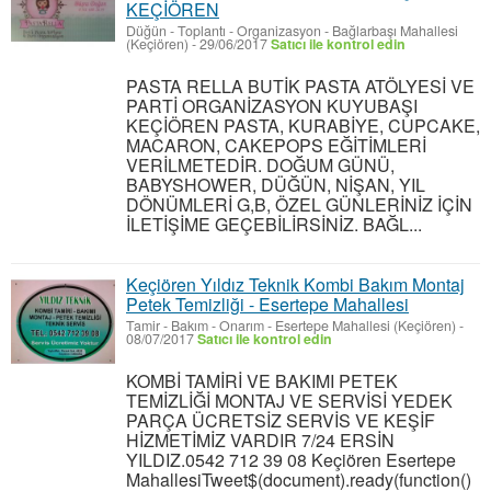
KEÇİÖREN
Düğün - Toplantı - Organizasyon
-
Bağlarbaşı Mahallesi
(Keçiören)
-
29/06/2017
Satıcı ile kontrol edin
PASTA RELLA BUTİK PASTA ATÖLYESİ VE
PARTİ ORGANİZASYON KUYUBAŞI
KEÇİÖREN PASTA, KURABİYE, CUPCAKE,
MACARON, CAKEPOPS EĞİTİMLERİ
VERİLMETEDİR. DOĞUM GÜNÜ,
BABYSHOWER, DÜĞÜN, NİŞAN, YIL
DÖNÜMLERİ G,B, ÖZEL GÜNLERİNİZ İÇİN
İLETİŞİME GEÇEBİLİRSİNİZ. BAĞL...
Keçiören Yıldız Teknik Kombi Bakım Montaj
Petek Temizliği - Esertepe Mahallesi
Tamir - Bakım - Onarım
-
Esertepe Mahallesi (Keçiören)
-
08/07/2017
Satıcı ile kontrol edin
KOMBİ TAMİRİ VE BAKIMI PETEK
TEMİZLİĞİ MONTAJ VE SERVİSİ YEDEK
PARÇA ÜCRETSİZ SERVİS VE KEŞİF
HİZMETİMİZ VARDIR 7/24 ERSİN
YILDIZ.0542 712 39 08 Keçiören Esertepe
MahallesiTweet$(document).ready(function()