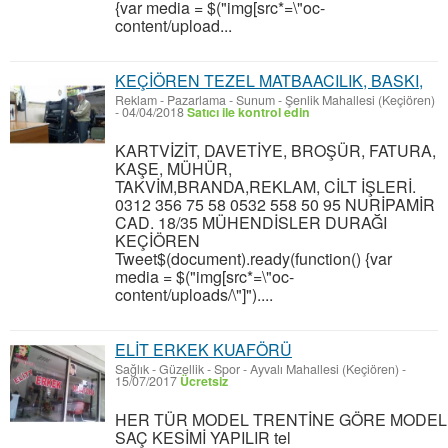
{var media = $("img[src*=\"oc-
content/upload...
KEÇİÖREN TEZEL MATBAACILIK, BASKI,
Reklam - Pazarlama - Sunum
-
Şenlik Mahallesi (Keçiören)
-
04/04/2018
Satıcı ile kontrol edin
KARTVİZİT, DAVETİYE, BROŞÜR, FATURA,
KAŞE, MÜHÜR,
TAKVİM,BRANDA,REKLAM, CİLT İŞLERİ.
0312 356 75 58 0532 558 50 95 NURİPAMİR
CAD. 18/35 MÜHENDİSLER DURAĞI
KEÇİÖREN
Tweet$(document).ready(function() {var
media = $("img[src*=\"oc-
content/uploads/\"]")....
ELİT ERKEK KUAFÖRÜ
Sağlık - Güzellik - Spor
-
Ayvalı Mahallesi (Keçiören)
-
15/07/2017
Ücretsiz
HER TÜR MODEL TRENTİNE GÖRE MODEL
SAÇ KESİMİ YAPILIR tel