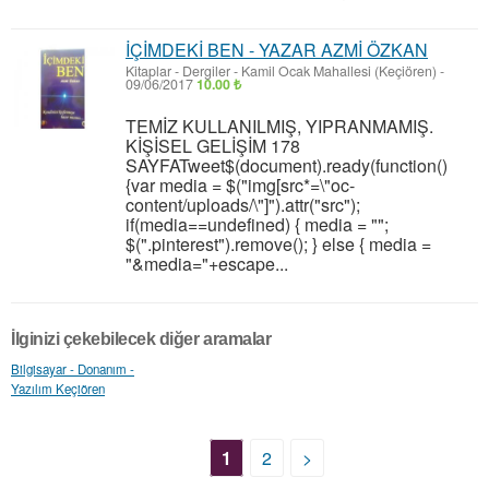
İÇİMDEKİ BEN - YAZAR AZMİ ÖZKAN
Kitaplar - Dergiler
-
Kamil Ocak Mahallesi (Keçiören)
-
09/06/2017
10.00 ₺
TEMİZ KULLANILMIŞ, YIPRANMAMIŞ.
KİŞİSEL GELİŞİM 178
SAYFATweet$(document).ready(function()
{var media = $("img[src*=\"oc-
content/uploads/\"]").attr("src");
if(media==undefined) { media = "";
$(".pinterest").remove(); } else { media =
"&media="+escape...
İlginizi çekebilecek diğer aramalar
Bilgisayar - Donanım -
Yazılım Keçiören
1
2
>