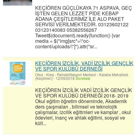
KEÇİÖREN GÜÇLÜKAYA 71 ASPAVA, GEÇ
İŞTEN GELEN LEZZET PİDE KEBAP
ADANA ÇEŞİTLERİMİZ İLE ALO PAKET
SERVİSİ VERİLMEKTEDİR. 03123602122
03123140083 05382556267
Tweet$(document).ready(function() {var
media = $("img[src*=\"oc-
content/uploads/\"]").attr("sr...
KEÇİÖREN İZCİLİK, VADİ İZCİLİK GENÇLİK
VE SPOR KULÜBÜ DERNEĞİ
Okul - Kreş - Rehabilitasyon Merkezi
-
Kalaba Mahallesi
(Keçiören)
-
12/09/2018
Ücretsiz
KEÇİÖREN İZCİLİK VADİ İZCİLİK GENÇLİK
VE SPOR KULÜBÜ DERNEĞİ 2018- 2019
Okul eğitim öğretim döneminde, Akademik
ders çaışmaları , bilimsel ve teknolojik
çalışmalar, izcilik eğitimleri ve kamplar , okul
ödevleri, inanç ve ahlak eğitimi, sosyal ve
kült...