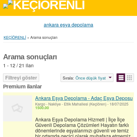
ankara eşya depolama
KEÇİÖRENLİ
»
Arama sonuçları
Arama sonuçları
1 - 12 / 21 ilan
Filtreyi göster
Sırala:
Önce düşük fiyat
Premium ilanlar
Ankara Eşya Depolama - Adaç Eşya Deposu
Kargo - Nakliye
-
Etlik Mahallesi (Keçiören)
-
18/07/2025
1500.00
Ankara Eşya Depolama Hizmeti | İlçe İlçe
Güvenli Depolama Çözümleri Hayatın farklı
dönemlerinde eşyalarımızı güvenli ve temiz
bir ortamda geçici olarak muhafaza etmemiz