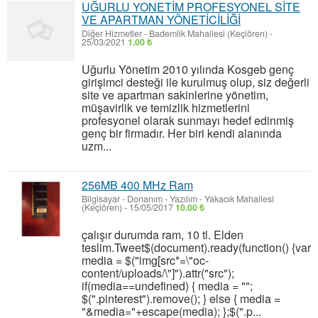
UĞURLU YONETİM PROFESYONEL SİTE
VE APARTMAN YÖNETİCİLİĞİ
Diğer Hizmetler
-
Bademlik Mahallesi (Keçiören)
-
25/03/2021
1.00 ₺
Uğurlu Yönetim 2010 yılında Kosgeb genç
girişimci desteği ile kurulmuş olup, siz değerli
site ve apartman sakinlerine yönetim,
müşavirlik ve temizlik hizmetlerini
profesyonel olarak sunmayı hedef edinmiş
genç bir firmadır. Her biri kendi alanında
uzm...
256MB 400 MHz Ram
Bilgisayar - Donanım - Yazılım
-
Yakacık Mahallesi
(Keçiören)
-
15/05/2017
10.00 ₺
çalışır durumda ram, 10 tl. Elden
teslim.Tweet$(document).ready(function() {var
media = $("img[src*=\"oc-
content/uploads/\"]").attr("src");
if(media==undefined) { media = "";
$(".pinterest").remove(); } else { media =
"&media="+escape(media); };$(".p...