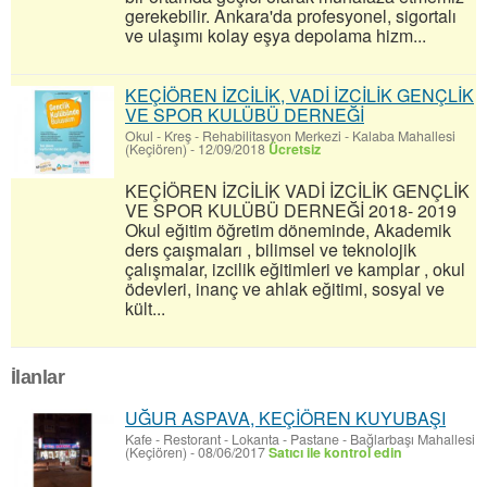
gerekebilir. Ankara'da profesyonel, sigortalı
ve ulaşımı kolay eşya depolama hizm...
KEÇİÖREN İZCİLİK, VADİ İZCİLİK GENÇLİK
VE SPOR KULÜBÜ DERNEĞİ
Okul - Kreş - Rehabilitasyon Merkezi
-
Kalaba Mahallesi
(Keçiören)
-
12/09/2018
Ücretsiz
KEÇİÖREN İZCİLİK VADİ İZCİLİK GENÇLİK
VE SPOR KULÜBÜ DERNEĞİ 2018- 2019
Okul eğitim öğretim döneminde, Akademik
ders çaışmaları , bilimsel ve teknolojik
çalışmalar, izcilik eğitimleri ve kamplar , okul
ödevleri, inanç ve ahlak eğitimi, sosyal ve
kült...
İlanlar
UĞUR ASPAVA, KEÇİÖREN KUYUBAŞI
Kafe - Restorant - Lokanta - Pastane
-
Bağlarbaşı Mahallesi
(Keçiören)
-
08/06/2017
Satıcı ile kontrol edin