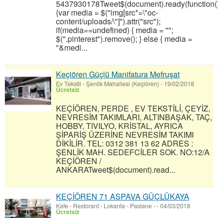
5437930178Tweet$(document).ready(function(
{var media = $("img[src*=\"oc-
content/uploads/\"]").attr("src");
if(media==undefined) { media = "";
$(".pinterest").remove(); } else { media =
"&medi...
Keçiören Güçlü Manifatura Mefruşat
Ev Tekstil
-
Şenlik Mahallesi (Keçiören)
-
19/02/2018
Ücretsiz
KEÇİÖREN, PERDE , EV TEKSTİLİ, ÇEYİZ,
NEVRESİM TAKIMLARI, ALTINBAŞAK, TAÇ,
HOBBY, TIVILYO, KRİSTAL, AYRICA
ŞİPARİŞ ÜZERİNE NEVRESİM TAKIMI
DİKİLİR. TEL: 0312 381 13 62 ADRES :
ŞENLİK MAH. SEDEFCİLER SOK. NO:12/A
KEÇİÖREN /
ANKARATweet$(document).read...
KEÇİÖREN 71 ASPAVA GÜÇLÜKAYA
Kafe - Restorant - Lokanta - Pastane
-
-
04/03/2018
Ücretsiz