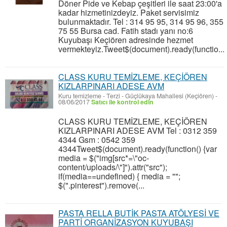
Döner Pide ve Kebap çeşitleri ile saat 23:00'a
kadar hizmetinizdeyiz. Paket servisimiz
bulunmaktadır. Tel : 314 95 95, 314 95 96, 355
75 55 Bursa cad. Fatih stadı yanı no:6
Kuyubaşı Keçiören adresinde hezmet
vermekteyiz.Tweet$(document).ready(functio...
CLASS KURU TEMİZLEME, KEÇİÖREN
KIZLARPINARI ADESE AVM
Kuru temizleme - Terzi
-
Güçlükaya Mahallesi (Keçiören)
-
08/06/2017
Satıcı ile kontrol edin
CLASS KURU TEMİZLEME, KEÇİÖREN
KIZLARPINARI ADESE AVM Tel : 0312 359
4344 Gsm : 0542 359
4344Tweet$(document).ready(function() {var
media = $("img[src*=\"oc-
content/uploads/\"]").attr("src");
if(media==undefined) { media = "";
$(".pinterest").remove(...
PASTA RELLA BUTİK PASTA ATÖLYESİ VE
PARTİ ORGANİZASYON KUYUBAŞI