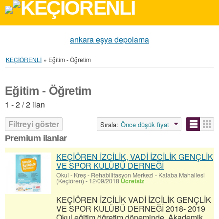
ankara eşya depolama
KEÇİÖRENLİ
»
Eğitim - Öğretim
Eğitim - Öğretim
1 - 2 / 2 ilan
Filtreyi göster
Sırala:
Önce düşük fiyat
Premium ilanlar
KEÇİÖREN İZCİLİK, VADİ İZCİLİK GENÇLİK
VE SPOR KULÜBÜ DERNEĞİ
Okul - Kreş - Rehabilitasyon Merkezi
-
Kalaba Mahallesi
(Keçiören)
-
12/09/2018
Ücretsiz
KEÇİÖREN İZCİLİK VADİ İZCİLİK GENÇLİK
VE SPOR KULÜBÜ DERNEĞİ 2018- 2019
Okul eğitim öğretim döneminde, Akademik