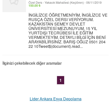
Özel Ders
-
Yakacık Mahallesi (Keçiören)
-
06/11/2019
150.00 ₺
İNGİLİZCE ÖĞRETMENİYİM, İNGİLİZCE VE
RUSÇA ÖZEL DERSI VERİYORUM.
KAZAKİSTAN SEMEY DEVLET
ÜNİVERSİTESİ MEZUNUYUM, 15 YIL
YURTDIŞI TECRÜBESİ İLE EĞİTİM
VERMEKTEYİM. DETAYLI BİLGİ İÇİN BENİ
ARAYABİLİRSİNİZ. BARIŞ OĞUZ 0501 204
22 10Tweet$(document).read...
İlginizi çekebilecek diğer aramalar
1
Lider Ankara Eşya Depolama